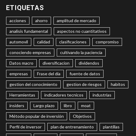
ETIQUETAS
acciones
ahorro
amplitud de mercado
analisis fundamental
aspectos no cuantitativos
automovil
calidad
clasificaciones
compromiso
conociendo empresas
cultivando la paciencia
Datos macro
diversificacion
dividendos
empresas
Frase del día
fuente de datos
gestion del conocimiento
gestion de riesgos
habitos
Herramientas
indicadores tecnicos
industrias
insiders
Largo plazo
libro
moat
Método popular de inversión
Objetivos
Perfil de inversor
plan de entrenamiento
plantillas