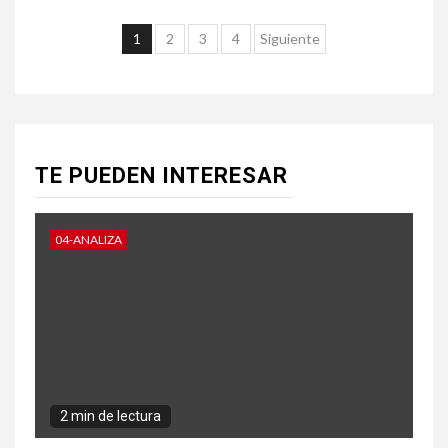
Paginación
1
2
3
4
Siguiente
de
entradas
TE PUEDEN INTERESAR
04-ANALIZA
2 min de lectura