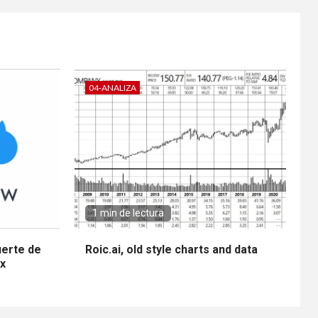
04-ANALIZA
1 min de lectura
uerte de
Roic.ai, old style charts and data
x