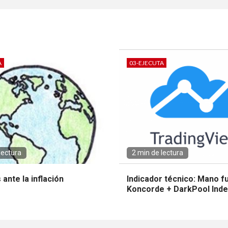
A
03-EJECUTA
lectura
2 min de lectura
ante la inflación
Indicador técnico: Mano f
Koncorde + DarkPool Inde