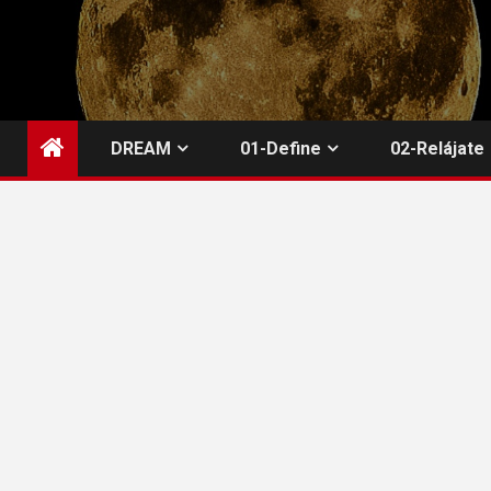
Saltar
al
contenido
DREAM
01-Define
02-Relájate