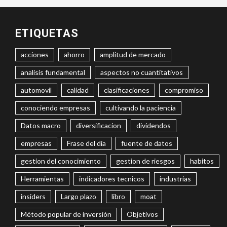
ETIQUETAS
acciones
ahorro
amplitud de mercado
analisis fundamental
aspectos no cuantitativos
automovil
calidad
clasificaciones
compromiso
conociendo empresas
cultivando la paciencia
Datos macro
diversificacion
dividendos
empresas
Frase del día
fuente de datos
gestion del conocimiento
gestion de riesgos
habitos
Herramientas
indicadores tecnicos
industrias
insiders
Largo plazo
libro
moat
Método popular de inversión
Objetivos