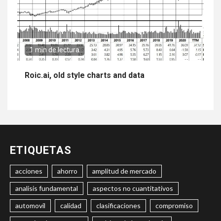
1 min de lectura
Roic.ai, old style charts and data
ETIQUETAS
acciones
ahorro
amplitud de mercado
analisis fundamental
aspectos no cuantitativos
automovil
calidad
clasificaciones
compromiso