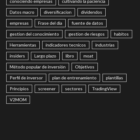
conociendo empresas
cultivando la paciencia
Datos macro
diversificacion
dividendos
empresas
Frase del día
fuente de datos
gestion del conocimiento
gestion de riesgos
habitos
Herramientas
indicadores tecnicos
industrias
insiders
Largo plazo
libro
moat
Método popular de inversión
Objetivos
Perfil de inversor
plan de entrenamiento
plantillas
Principios
screener
sectores
TradingView
V2MOM