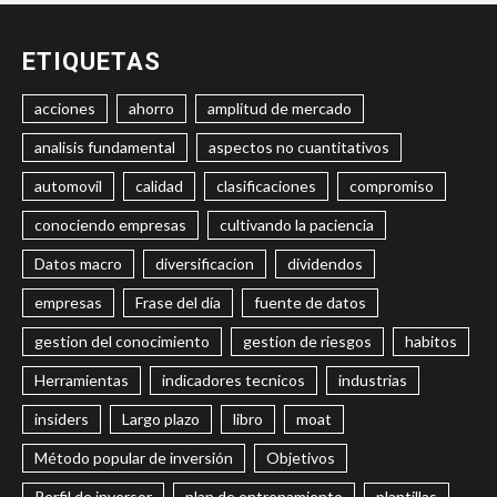
ETIQUETAS
acciones
ahorro
amplitud de mercado
analisis fundamental
aspectos no cuantitativos
automovil
calidad
clasificaciones
compromiso
conociendo empresas
cultivando la paciencia
Datos macro
diversificacion
dividendos
empresas
Frase del día
fuente de datos
gestion del conocimiento
gestion de riesgos
habitos
Herramientas
indicadores tecnicos
industrias
insiders
Largo plazo
libro
moat
Método popular de inversión
Objetivos
Perfil de inversor
plan de entrenamiento
plantillas