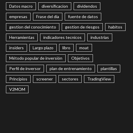
Datos macro
diversificacion
dividendos
empresas
Frase del día
fuente de datos
gestion del conocimiento
gestion de riesgos
habitos
Herramientas
indicadores tecnicos
industrias
insiders
Largo plazo
libro
moat
Método popular de inversión
Objetivos
Perfil de inversor
plan de entrenamiento
plantillas
Principios
screener
sectores
TradingView
V2MOM